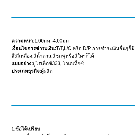
ความหนา:
1.00มม.-4.00มม
เงื่อนไขการชำระเงิน:
T/T,L/C หรือ D/P การชำระเงินอื่นๆก็มี
สี:
สีเหลือง,สีน้ำตาล,สีชมพูหรือสีใดๆก็ได้
แบบอย่าง:
ยูโรเท็กซ์333, โวเดเท็กซ์
ประเภทธุรกิจ:
ผู้ผลิต
1.ข้อได้เปรียบ