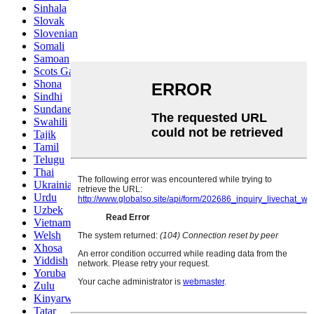
Sinhala
Slovak
Slovenian
Somali
Samoan
Scots Gaelic
Shona
Sindhi
Sundanese
Swahili
Tajik
Tamil
Telugu
Thai
Ukrainian
Urdu
Uzbek
Vietnamese
Welsh
Xhosa
Yiddish
Yoruba
Zulu
Kinyarwanda
Tatar