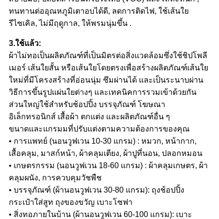
ทนทานต่ออุณหภูมิเตาอบได้ดี, ลดการติดไฟ, ใช้เส้นใย
รีไซเคิล, ไม่มีฤดูกาล, ให้พรมนุ่มขึ้น .
3.ใช้แล้ว:
ผ้าไม่ทอเป็นผลิตภัณฑ์ที่เป็นมิตรต่อสิ่งแวดล้อมซึ่งใช้ชิปโพลี
เมอร์ เส้นใยสั้น หรือเส้นใยโดยตรงเพื่อสร้างผลิตภัณฑ์เส้นใย
ใหม่ที่มีโครงสร้างที่อ่อนนุ่ม ซึมผ่านได้ และเป็นระนาบผ่าน
วิธีการขึ้นรูปแผ่นใยต่างๆ และเทคนิคการรวมเข้าด้วยกัน
ส่วนใหญ่ใช้สำหรับช้อปปิ้ง บรรจุภัณฑ์ โฆษณา
อิเล็กทรอนิกส์ เสื้อผ้า ตกแต่ง และผลิตภัณฑ์อื่น ๆ
ขนาดและแกรมมที่ปรับแต่งตามความต้องการของคุณ
• การแพทย์ (นอนวูฟเวน 10-30 แกรม) : หมวก, หน้ากาก,
เสื้อคลุม, มาสก์หน้า, ผ้าคลุมเตียง, ผ้าปูที่นอน, ปลอกหมอน
• เกษตรกรรม (นอนวูฟเวน 18-60 แกรม) : ผ้าคลุมเกษตร, ผ้า
คลุมผนัง, การควบคุมวัชพืช
• บรรจุภัณฑ์ (ผ้านอนวูฟเวน 30-80 แกรม): ถุงช้อปปิ้ง
กระเป๋าใส่สูท ถุงของขวัญ เบาะโซฟา
• สิ่งทอภายในบ้าน (ผ้านอนวูฟเวน 60-100 แกรม): เบาะ