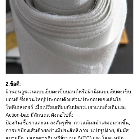
2.ข้อดี:
ผ้านอนวูฟเวนแบบเย็บตะเข็บบอนด์หรือผ้านิ่มแบบเย็บตะเข็บ
บอนด์ ซึ่งส่วนใหญ่ประกอบด้วยส่วนประกอบของเส้นใย
โพลีเอสเตอร์ เมื่อเปรียบเทียบกับปอกระเจาแบบดั้งเดิมและ
Action-bac มีลักษณะดังต่อไปนี้:
ป้องกันเชื้อราและแมลงศัตรูพืช, กาวแต้มสม่ำเสมอมากขึ้น,
การปกป้องเส้นด้ายอย่างมีประสิทธิภาพ, แปรรูปง่าย, สัมผัส
สบายมือ, ปลอดสารอินทรีย์ระเหย (VOC) และโลหะหนัก ,