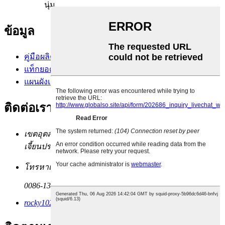
นุ่ม...
ข้อมูล
คู่มือผลิตภัณฑ์
แท็กยอดนิยม
แผนผังเว็บไซต์.xml
ติดต่อเรา
เขตอุตสาหกรรม Xingjin ถนนนันยางเมือง Shishi มณฑลฝู
เจี้ยนประเทศจีน
โทรหาเราตอนนี้:
0086-13489709709
rocky1023@wodetex.com