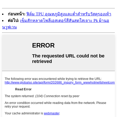
ก่อนหน้า:
ฟิล์ม TPU อุณหภูมิสูงและต่ำสำหรับวัสดุรองเท้า
ต่อไป:
เข็มสักหลาดโพลีเอสเตอร์สีสันสดใสเจาะ Pk ผ้านอ
นวูฟเวน