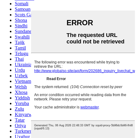
Somali
Samoan
Scots Gaelic
Shona
Sindhi
Sundanese
Swahili
Tajik
Tamil
Telugu
Thai
Ukrainian
Urdu
Uzbek
Vietnamese
Welsh
Xhosa
Yiddish
Yoruba
Zulu
Kinyarwanda
Tatar
Oriya
Turkmen
Uyghur