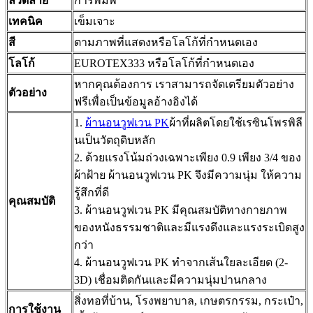
ลวดลาย
การพิมพ์
เทคนิค
เข็มเจาะ
สี
ตามภาพที่แสดงหรือโลโก้ที่กำหนดเอง
โลโก้
EUROTEX333 หรือโลโก้ที่กำหนดเอง
หากคุณต้องการ เราสามารถจัดเตรียมตัวอย่าง
ตัวอย่าง
ฟรีเพื่อเป็นข้อมูลอ้างอิงได้
1.
ผ้านอนวูฟเวน PK
ผ้าที่ผลิตโดยใช้เรซินโพรพิลี
นเป็นวัตถุดิบหลัก
2. ด้วยแรงโน้มถ่วงเฉพาะเพียง 0.9 เพียง 3/4 ของ
ผ้าฝ้าย ผ้านอนวูฟเวน PK จึงมีความนุ่ม ให้ความ
รู้สึกที่ดี
คุณสมบัติ
3. ผ้านอนวูฟเวน PK มีคุณสมบัติทางกายภาพ
ของหนังธรรมชาติและมีแรงดึงและแรงระเบิดสูง
กว่า
4. ผ้านอนวูฟเวน PK ทำจากเส้นใยละเอียด (2-
3D) เชื่อมติดกันและมีความนุ่มปานกลาง
สิ่งทอที่บ้าน, โรงพยาบาล, เกษตรกรรม, กระเป๋า,
การใช้งาน