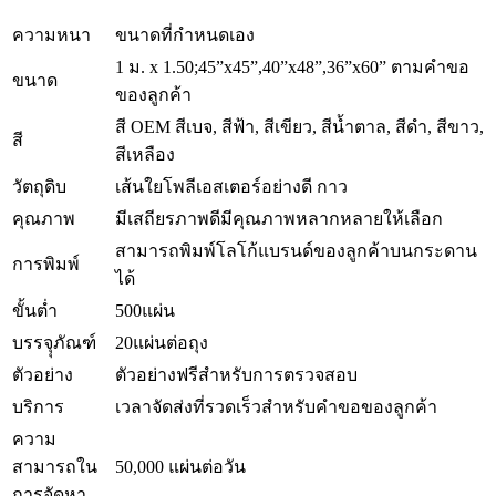
ความหนา
ขนาดที่กำหนดเอง
1 ม. x 1.50;45”x45”,40”x48”,36”x60” ตามคำขอ
ขนาด
ของลูกค้า
สี OEM สีเบจ, สีฟ้า, สีเขียว, สีน้ำตาล, สีดำ, สีขาว,
สี
สีเหลือง
วัตถุดิบ
เส้นใยโพลีเอสเตอร์อย่างดี กาว
คุณภาพ
มีเสถียรภาพดีมีคุณภาพหลากหลายให้เลือก
สามารถพิมพ์โลโก้แบรนด์ของลูกค้าบนกระดาน
การพิมพ์
ได้
ขั้นต่ำ
500แผ่น
บรรจุุภัณฑ์
20แผ่นต่อถุง
ตัวอย่าง
ตัวอย่างฟรีสำหรับการตรวจสอบ
บริการ
เวลาจัดส่งที่รวดเร็วสำหรับคำขอของลูกค้า
ความ
สามารถใน
50,000 แผ่นต่อวัน
การจัดหา